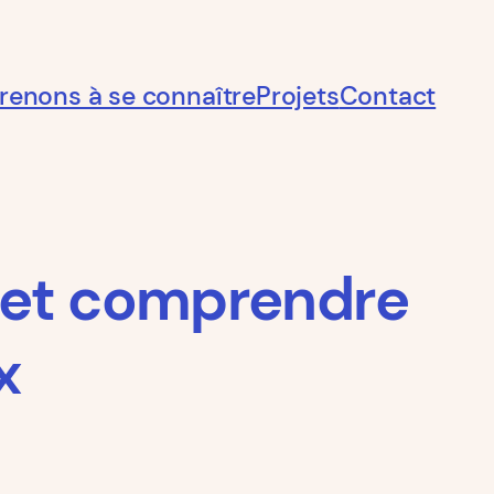
renons à se connaître
Projets
Contact
r et comprendre
x