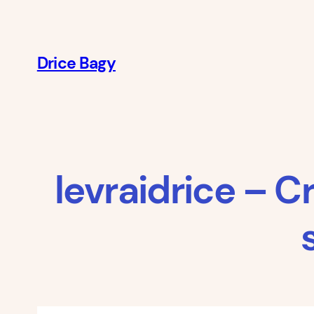
Aller
au
contenu
Drice Bagy
levraidrice – 